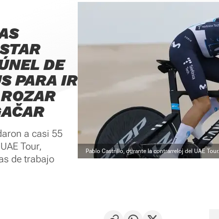
LAS
ISTAR
TÚNEL DE
S PARA IR
 ROZAR
GAČAR
daron a casi 55
l UAE Tour,
Pablo Castrillo, durante la contrarreloj del UAE Tour
s de trabajo