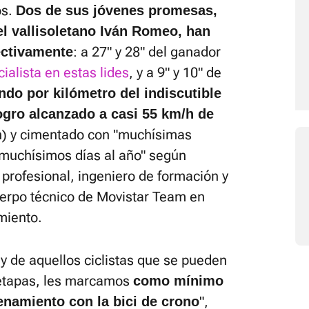
os.
Dos de sus jóvenes promesas,
 el vallisoletano Iván Romeo, han
: a 27" y 28" del ganador
ectivamente
cialista en estas lides
, y a 9" y 10" de
do por kilómetro del indiscutible
gro alcanzado a casi 55 km/h de
h) y cimentado con "muchísimas
 muchísimos días al año" según
a profesional, ingeniero de formación y
uerpo técnico de Movistar Team en
miento.
 y de aquellos ciclistas que se pueden
 etapas, les marcamos
como mínimo
",
enamiento con la bici de crono