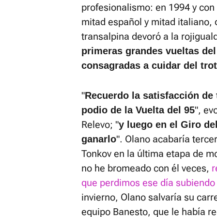
profesionalismo: en 1994 y con 
mitad español y mitad italiano,
transalpina devoró a la rojigual
primeras grandes vueltas del
consagradas a cuidar del tr
"
Recuerdo la satisfacción de t
", ev
podio de la Vuelta del 95
Relevo; "
y luego en el Giro de
". Olano acabaría terce
ganarlo
Tonkov en la última etapa de m
no he bromeado con él veces,
r
que perdimos ese día subiendo 
invierno, Olano salvaría su carre
equipo Banesto, que le había r