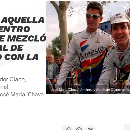
Y AQUELLA
DENTRO
SE MEZCLÓ
AL DE
 CON LA
ador Olano,
r el
José María 'Chava' Jiménez y Abraham Olano, comp
José María 'Chava'