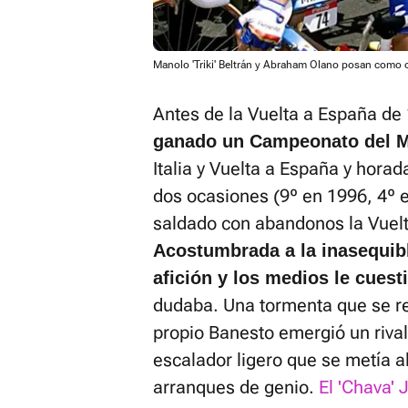
Manolo 'Triki' Beltrán y Abraham Olano posan como
Antes de la Vuelta a España de
ganado un Campeonato del 
Italia y Vuelta a España y horad
dos ocasiones (9º en 1996, 4º 
saldado con abandonos la Vuelta
Acostumbrada a la inasequible
afición y los medios le cues
dudaba. Una tormenta que se re
propio Banesto emergió un rival 
escalador ligero que se metía al
arranques de genio.
El 'Chava'