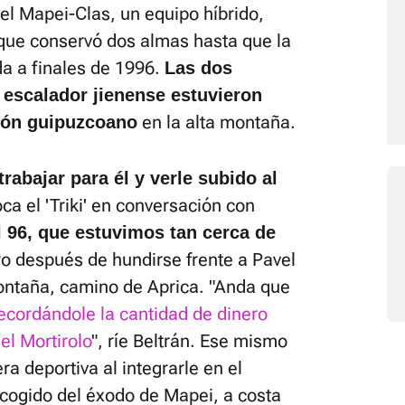
el Mapei-Clas, un equipo híbrido,
 que conservó dos almas hasta que la
da a finales de 1996.
Las dos
 escalador jienense estuvieron
en la alta montaña.
otón guipuzcoano
rabajar para él y verle subido al
oca el 'Triki' en conversación con
l 96, que estuvimos tan cerca de
ro después de hundirse frente a Pavel
ontaña, camino de Aprica. "Anda que
ecordándole la cantidad de dinero
el Mortirolo
", ríe Beltrán. Ese mismo
ra deportiva al integrarle en el
ecogido del éxodo de Mapei, a costa