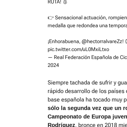
RUTA! 🥈
👉 Sensacional actuación, rompiend
medalla que redondea una tempor
¡Enhorabuena,
@hectorralvareZz
! 
pic.twitter.com/uL0MxiLtxo
— Real Federación Española de Ci
2024
Siempre tachada de sufrir y gua
rápido desarrollo de los países 
base española ha tocado muy p
sólo la segunda vez que un r
Campeonato de Europa juveni
, bronce en 2018 mi
Rodríguez