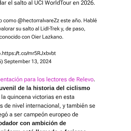
dar el salto al UCI WorldTour en 2026.
nto como
@hectorralvareZz
este año. Hablé
lorar su salto al Lidl-Trek y, de paso,
sconocido con Oier Lazkano.
o
.
https://t.co/mr5RJxbvbt
6)
September 13, 2024
entación para los lectores de Relevo
.
uvenil de la historia del ciclismo
la quincena victorias en esta
 de nivel internacional, y también se
llegó a ser campeón europeo de
odador con ambición de