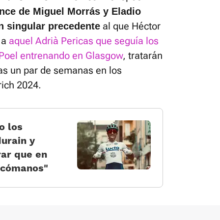
once de Miguel Morrás y Eladio
al que Héctor
n singular precedente
e a
aquel Adrià Pericas que seguía los
 Poel entrenando en Glasgow
, tratarán
as un par de semanas en los
ich 2024.
o los
durain y
rar que en
icómanos»