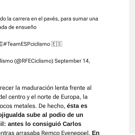
o la carrera en el pavés, para sumar una
ada de ensueño
👏
#TeamESPciclismo
🇪🇸
clismo (@RFECiclismo)
September 14,
recer la maduración lenta frente al
del centro y el norte de Europa, la
ocos metales. De hecho,
ésta es
ojigualda sube al podio de un
l: antes lo consiguió Carlos
entras arrasaba Remco Evenepoel.
En