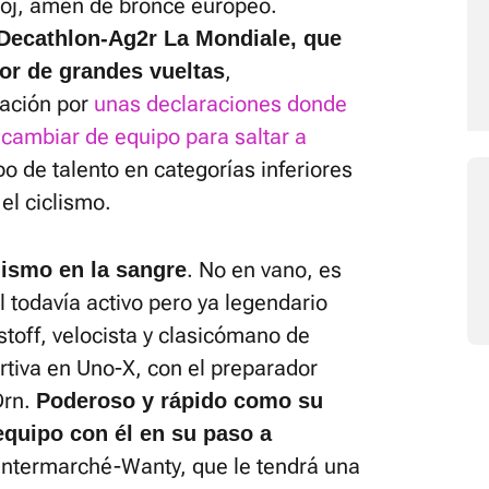
loj, amén de bronce europeo.
 Decathlon-Ag2r La Mondiale, que
,
dor de grandes vueltas
lación por
unas declaraciones donde
e cambiar de equipo para saltar a
obo de talento en categorías inferiores
 el ciclismo.
. No en vano, es
clismo en la sangre
l todavía activo pero ya legendario
toff, velocista y clasicómano de
rtiva en Uno-X, con el preparador
 Ørn.
Poderoso y rápido como su
quipo con él en su paso a
 Intermarché-Wanty, que le tendrá una