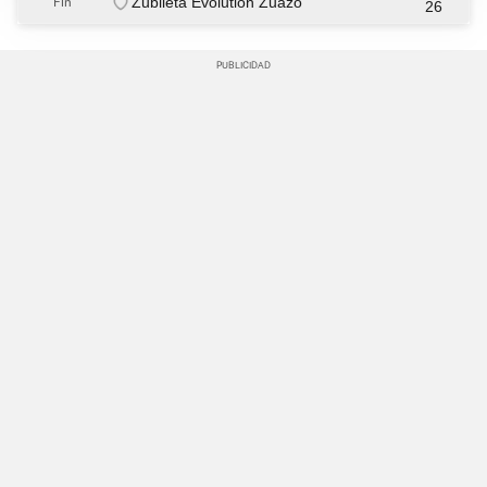
Zubileta Evolution Zuazo
Fin
26