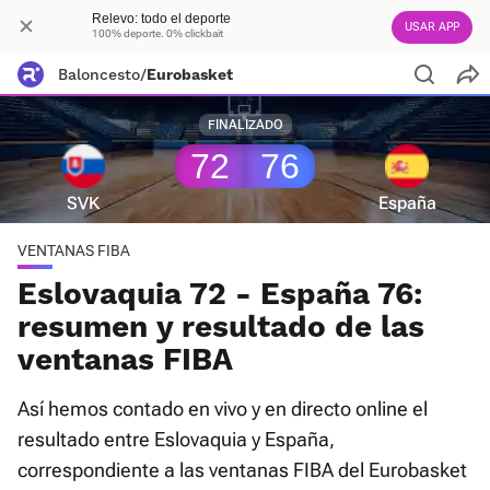
Relevo: todo el deporte
USAR APP
100% deporte. 0% clickbait
Baloncesto
/
Eurobasket
FINALIZADO
72
76
SVK
España
VENTANAS FIBA
Eslovaquia 72 - España 76:
resumen y resultado de las
ventanas FIBA
Así hemos contado en vivo y en directo online el
resultado entre Eslovaquia y España,
correspondiente a las ventanas FIBA del Eurobasket