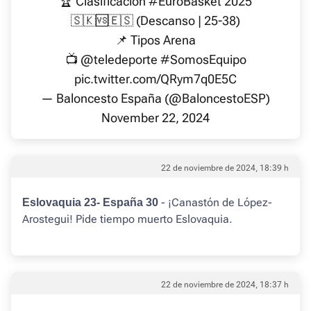
🏆 Clasificación
#EuroBasket
2025
🇸🇰🆚🇪🇸 (Descanso | 25-38)
📌 Tipos Arena
📺
@teledeporte
#SomosEquipo
pic.twitter.com/QRym7q0E5C
— Baloncesto España (@BaloncestoESP)
November 22, 2024
22 de noviembre de 2024, 18:39 h
- ¡Canastón de López-
Eslovaquia 23- España 30
Arostegui! Pide tiempo muerto Eslovaquia.
22 de noviembre de 2024, 18:37 h