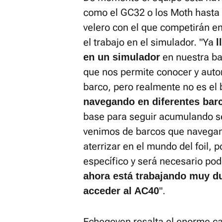
como el GC32 o los Moth hasta 
velero con el que competirán e
el trabajo en el simulador. "Ya
l
en nuestra bas
en un simulador
que nos permite conocer y aut
barco, pero realmente no es el 
navegando en diferentes bar
base para seguir acumulando se
venimos de barcos que navegan
aterrizar en el mundo del foil,
específico y será necesario pod
ahora está trabajando muy d
".
acceder al AC40
Echegoyen resalta el enorme c