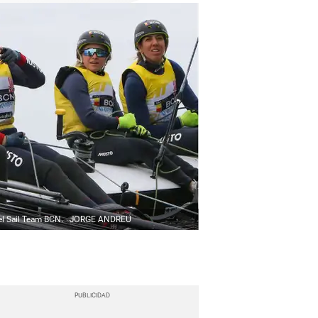
el Sail Team BCN.
JORGE ANDREU