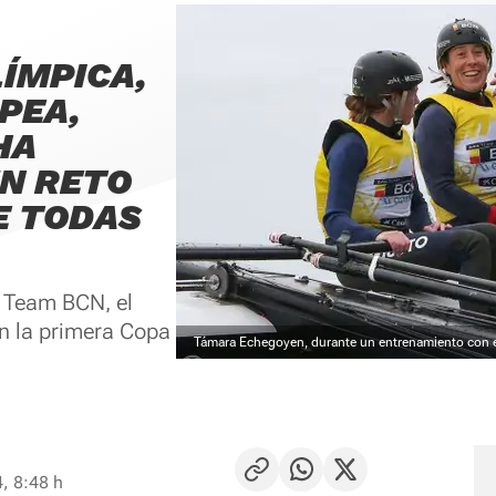
ÍMPICA,
PEA,
HA
N RETO
E TODAS
l Team BCN, el
n la primera Copa
Támara Echegoyen, durante un entrenamiento con 
, 8:48 h