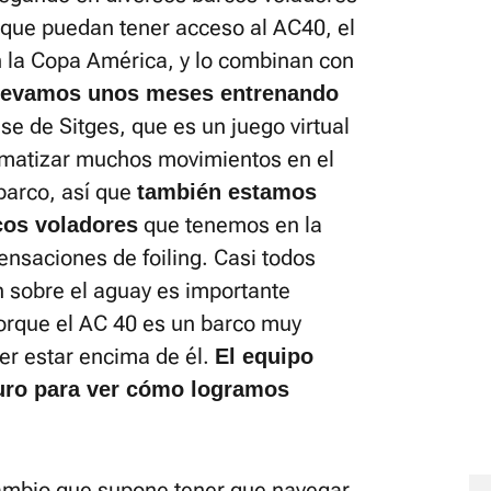
que puedan tener acceso al AC40, el
n la Copa América, y lo combinan con
levamos unos meses entrenando
e de Sitges, que es un juego virtual
omatizar muchos movimientos en el
barco, así que
también estamos
que tenemos en la
cos voladores
nsaciones de foiling. Casi todos
 sobre el aguay es importante
 porque el AC 40 es un barco muy
er estar encima de él.
El equipo
uro para ver cómo logramos
ambio que supone tener que navegar