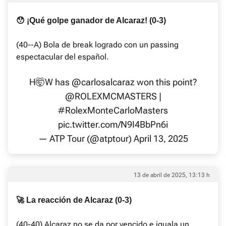
😯 ¡Qué golpe ganador de Alcaraz! (0-3)
(40--A) Bola de break logrado con un passing
espectacular del español.
H🤯W has
@carlosalcaraz
won this point?
@ROLEXMCMASTERS
|
#RolexMonteCarloMasters
pic.twitter.com/N9I4BbPn6i
— ATP Tour (@atptour)
April 13, 2025
13 de abril de 2025, 13:13 h
🚀 La reacción de Alcaraz (0-3)
(40-40) Alcaraz no se da por vencido e iguala un