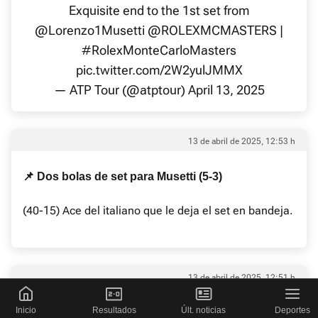
Exquisite end to the 1st set from
@Lorenzo1Musetti
@ROLEXMCMASTERS
|
#RolexMonteCarloMasters
pic.twitter.com/2W2yulJMMX
— ATP Tour (@atptour)
April 13, 2025
13 de abril de 2025, 12:53 h
📌 Dos bolas de set para Musetti (5-3)
(40-15) Ace del italiano que le deja el set en bandeja.
13 de abril de 2025, 12:51 h
Inicio
Resultados
Últ. noticias
Deportes
🎾 Musetti arranca dominando (5-3)