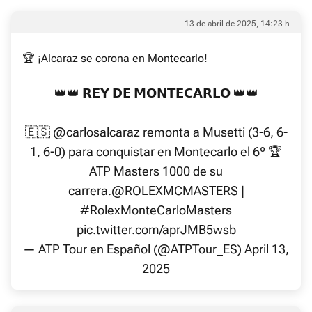
13 de abril de 2025, 14:23 h
🏆 ¡Alcaraz se corona en Montecarlo!
👑👑 𝗥𝗘𝗬 𝗗𝗘 𝗠𝗢𝗡𝗧𝗘𝗖𝗔𝗥𝗟𝗢 👑👑
🇪🇸
@carlosalcaraz
remonta a Musetti (3-6, 6-
1, 6-0) para conquistar en Montecarlo el 6º 🏆
ATP Masters 1000 de su
carrera.
@ROLEXMCMASTERS
|
#RolexMonteCarloMasters
pic.twitter.com/aprJMB5wsb
— ATP Tour en Español (@ATPTour_ES)
April 13,
2025