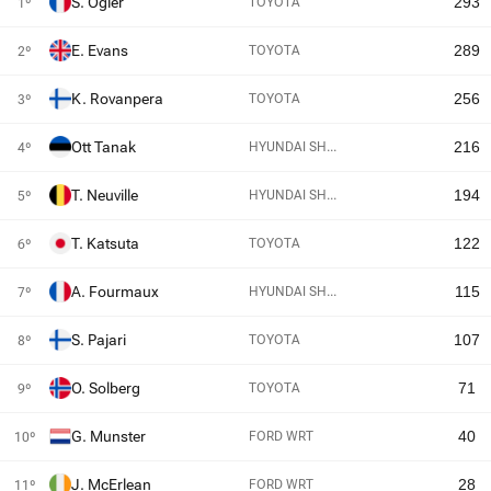
S. Ogier
293
TOYOTA
1º
E. Evans
289
TOYOTA
2º
K. Rovanpera
256
TOYOTA
3º
Ott Tanak
216
HYUNDAI SH...
4º
T. Neuville
194
HYUNDAI SH...
5º
T. Katsuta
122
TOYOTA
6º
A. Fourmaux
115
HYUNDAI SH...
7º
S. Pajari
107
TOYOTA
8º
O. Solberg
71
TOYOTA
9º
G. Munster
40
FORD WRT
10º
J. McErlean
28
FORD WRT
11º