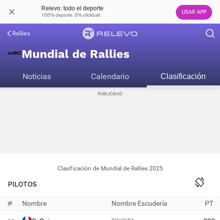
Relevo: todo el deporte
USAR APP
100% deporte. 0% clickbait
Rallies
Mundial de Rallies
Noticias
Calendario
Clasificación
Clasificación de Mundial de Rallies 2025
PILOTOS
#
Nombre
Nombre Escudería
PT