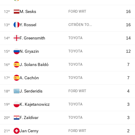
M. Sesks
16
FORD WRT
12º
Y. Rossel
16
CITRÖEN TO...
13º
F. Greensmith
14
TOYOTA
14º
N. Gryazin
12
TOYOTA
15º
J. Solans Baldó
7
TOYOTA
16º
A. Cachón
7
TOYOTA
17º
J. Serderidis
4
FORD WRT
18º
K. Kajetanowicz
3
TOYOTA
19º
F. Zaldívar
3
TOYOTA
20º
Jan Cerny
2
FORD WRT
21º