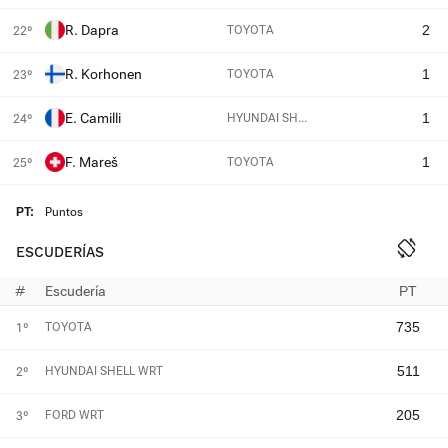
R. Dapra
2
TOYOTA
22º
R. Korhonen
1
TOYOTA
23º
E. Camilli
1
HYUNDAI SH...
24º
F. Mareš
1
TOYOTA
25º
PT:
Puntos
ESCUDERÍAS
#
Escudería
PT
735
TOYOTA
1º
511
HYUNDAI SHELL WRT
2º
205
FORD WRT
3º