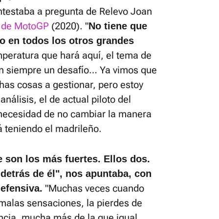
ontestaba a pregunta de Relevo Joan
n de MotoGP
(2020). "
No tiene que
o en todos los otros grandes
mperatura que hará aquí, el tema de
on siempre un desafío… Ya vimos que
has cosas a gestionar, pero estoy
nálisis, el de actual piloto del
 necesidad de no cambiar la manera
á teniendo el madrileño.
e son los más fuertes. Ellos dos.
 detrás de él", nos apuntaba, con
"Muchas veces cuando
defensiva.
n malas sensaciones, la pierdes de
ncia, mucha más de la que igual