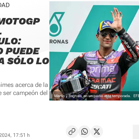
DAD
 MOTOGP
L
ULO:
O PUEDE
A SÓLO LO
imes acerca de la
de ser campeón del
Martín y Bagnaia, en un podio esta temporada.
EF
2024, 17:51 h