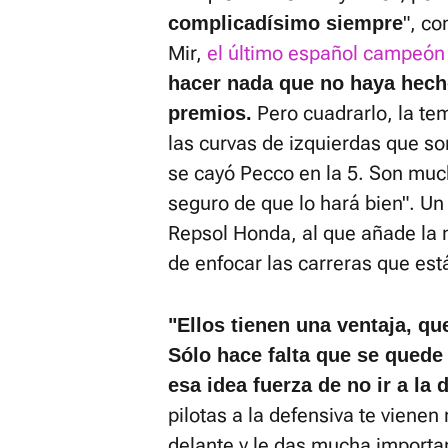
", c
complicadísimo siempre
Mir,
el último español campeó
hacer nada que no haya hech
Pero cuadrarlo, la te
premios.
las curvas de izquierdas que s
se cayó Pecco en la 5. Son muc
seguro de que lo hará bien". Un a
Repsol Honda, al que añade la
de enfocar las carreras que est
"Ellos tienen una ventaja, qu
Sólo hace falta que se quede
esa idea fuerza de no ir a la 
pilotas a la defensiva te viene
delante y le das mucha importa