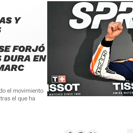
AS Y
S
 SE FORJÓ
S DURA EN
 MARC
ado el movimiento
tras el que ha