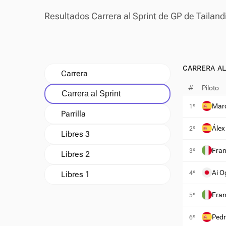
Resultados Carrera al Sprint de GP de Tailan
CARRERA AL
Carrera
#
Piloto
Carrera al Sprint
Mar
1º
Parrilla
Álex
2º
Libres 3
Fra
3º
Libres 2
Ai O
4º
Libres 1
Fran
5º
Pedr
6º