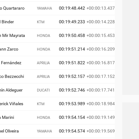
o Quartararo
00:19:48.442
+00:00:13.437
YAMAHA
 Binder
00:19:49.233
+00:00:14.228
KTM
 Mir Mayrata
00:19:50.458
+00:00:15.453
HONDA
ann Zarco
00:19:51.214
+00:00:16.209
HONDA
 Fernández
00:19:51.822
+00:00:16.817
APRILIA
o Bezzecchi
00:19:52.157
+00:00:17.152
APRILIA
ín Aldeguer
00:19:52.746
+00:00:17.741
DUCATI
rick Viñales
00:19:53.989
+00:00:18.984
KTM
 Marini
00:19:54.154
+00:00:19.149
HONDA
el Oliveira
00:19:54.574
+00:00:19.569
YAMAHA