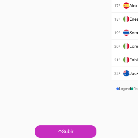
Alex
17º
Enea
18º
Somk
19º
Lore
20º
Fabi
21º
Jack
22º
Legend
Ro
Subir