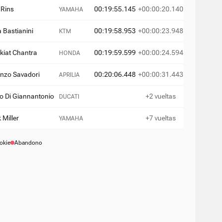
 Rins
00:19:55.145
+00:00:20.140
YAMAHA
 Bastianini
00:19:58.953
+00:00:23.948
KTM
iat Chantra
00:19:59.599
+00:00:24.594
HONDA
nzo Savadori
00:20:06.448
+00:00:31.443
APRILIA
o Di Giannantonio
+2 vueltas
DUCATI
 Miller
+7 vueltas
YAMAHA
okie
Abandono