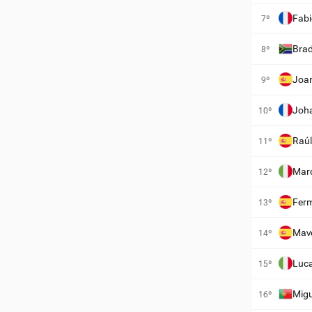
Fabi
7º
Brad
8º
Joan
9º
Joh
10º
Raúl
11º
Marc
12º
Ferm
13º
Mave
14º
Luca
15º
Migu
16º