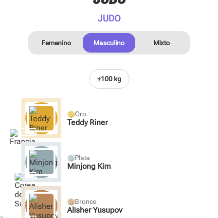
JUDO
JUDO
Femenino
Masculino
Mixto
Oro
Teddy Riner
Plata
Minjong Kim
Bronce
Alisher Yusupov