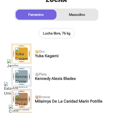
LUCHA
Femenino
Masculino
Oro
Yuka Kagami
Plata
Kennedy Alexis Blades
Bronce
Milaimys De La Caridad Marin Potrille