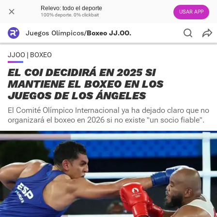
Relevo: todo el deporte
USAR APP
100% deporte. 0% clickbait
Juegos Olímpicos
/
Boxeo JJ.OO.
JJOO | BOXEO
EL COI DECIDIRÁ EN 2025 SI
MANTIENE EL BOXEO EN LOS
JUEGOS DE LOS ÁNGELES
El Comité Olímpico Internacional ya ha dejado claro que no
organizará el boxeo en 2026 si no existe "un socio fiable".