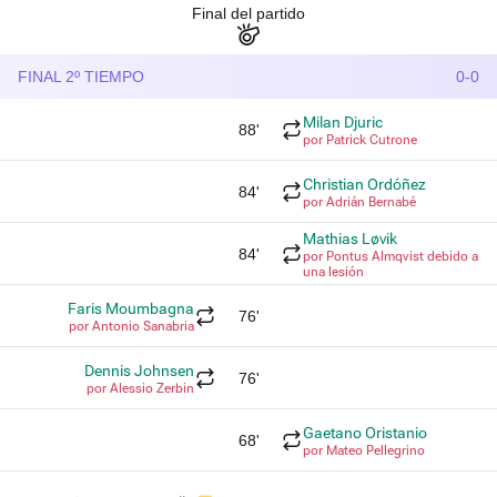
Final del partido
FINAL 2º TIEMPO
0-0
Milan Djuric
88'
por Patrick Cutrone
Christian Ordóñez
84'
por Adrián Bernabé
Mathias Løvik
84'
por Pontus Almqvist debido a
una lesión
Faris Moumbagna
76'
por Antonio Sanabria
Dennis Johnsen
76'
por Alessio Zerbin
Gaetano Oristanio
68'
por Mateo Pellegrino