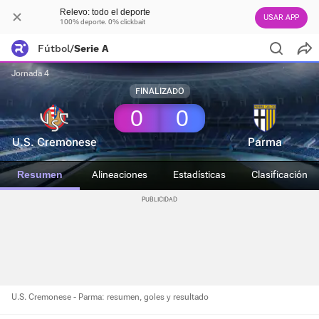
Relevo: todo el deporte
USAR APP
100% deporte. 0% clickbait
Fútbol
/
Serie A
Jornada 4
FINALIZADO
0
0
U.S. Cremonese
Parma
Resumen
Alineaciones
Estadísticas
Clasificación
U.S. Cremonese - Parma: resumen, goles y resultado