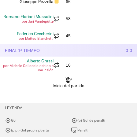
Giuseppe Pezzella
66'
Romano Floriani Mussolini
58'
por Jari Vandeputte
Federico Ceccherini
45'
por Matteo Bianchetti
FINAL 1ª TIEMPO
0-0
Alberto Grassi
16'
por Michele Collocolo debido a
una lesión
Inicio del partido
LEYENDA
Gol
(p) Gol de penalti
(p.p.) Gol propia puerta
Penalti