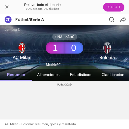
Relevo: todo el deporte
USAR APP
100% deporte. 0% clickbait
Fútbol
/
Serie A
Jornada 3
FINALIZADO
1
0
AC Milan
Bolonia
Modric
60'
Resumen
Alineaciones
Estadísticas
Clasificación
AC Milan - Bolonia: resumen, goles y resultado