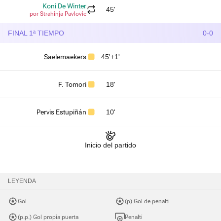
Koni De Winter
45'
por Strahinja Pavlovic
FINAL 1ª TIEMPO
0-0
Saelemaekers
45'+1'
F. Tomori
18'
Pervis Estupiñán
10'
Inicio del partido
LEYENDA
Gol
(p) Gol de penalti
(p.p.) Gol propia puerta
Penalti