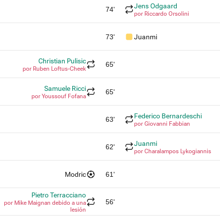
Jens Odgaard
74'
por Riccardo Orsolini
73'
Juanmi
Christian Pulisic
65'
por Ruben Loftus-Cheek
Samuele Ricci
65'
por Youssouf Fofana
Federico Bernardeschi
63'
por Giovanni Fabbian
Juanmi
62'
por Charalampos Lykogiannis
Modric
61'
Pietro Terracciano
56'
por Mike Maignan debido a una
lesión