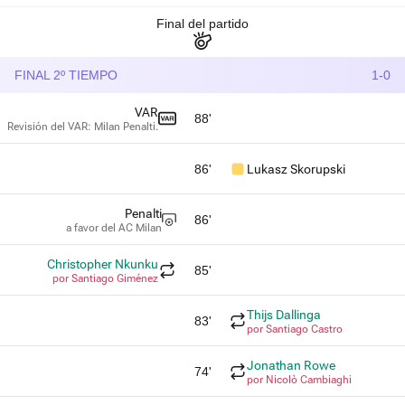
Final del partido
FINAL 2º TIEMPO
1-0
VAR
88'
Revisión del VAR: Milan Penalti.
86'
Lukasz Skorupski
Penalti
86'
a favor del AC Milan
Christopher Nkunku
85'
por Santiago Giménez
Thijs Dallinga
83'
por Santiago Castro
Jonathan Rowe
74'
por Nicolò Cambiaghi