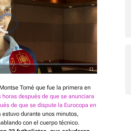
Video
Player
is
loading.
Fullscreen
 Montse Tomé que fue la primera en
s horas después de que se anunciara
ués de que se dispute la Eurocopa en
 estuvo durante unos minutos,
hablando con el cuerpo técnico.