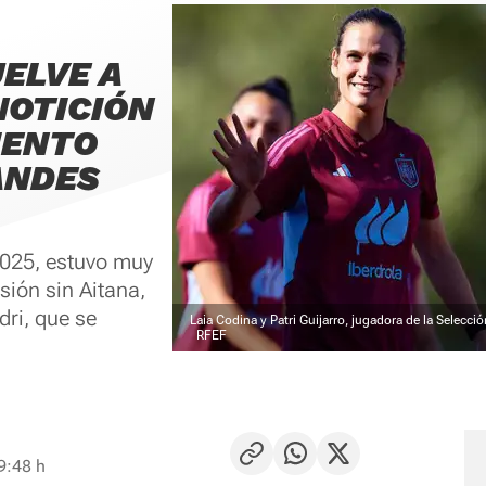
UELVE A
NOTICIÓN
IENTO
ANDES
025, estuvo muy
sión sin Aitana,
dri, que se
Laia Codina y Patri Guijarro, jugadora de la Selecci
RFEF
9:48 h