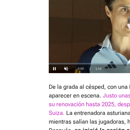
Loaded
:
0%
Current
0:00
/
Duration
1:10
Pausa
Unmute
Time
De la grada al césped, con una
aparecer en escena.
Justo una
su renovación hasta 2025, desp
Suiza.
La entrenadora asturiana
mientras salían las jugadoras, 