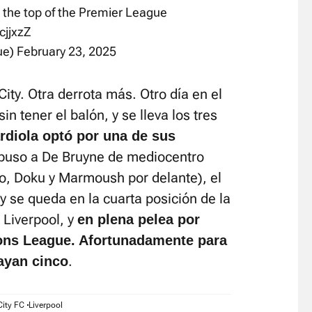
 the top of the Premier League
cjjxzZ
ue)
February 23, 2025
ity. Otra derrota más. Otro día en el
sin tener el balón, y se lleva los tres
rdiola optó por una de sus
puso a De Bruyne de mediocentro
ho, Doku y Marmoush por delante), el
y se queda en la cuarta posición de la
 Liverpool, y
en plena pelea por
ons League. Afortunadamente para
.
ayan cinco
City FC
Liverpool