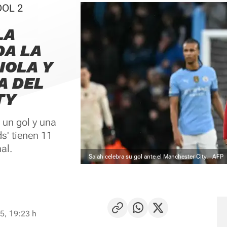
OOL 2
LA
DA LA
IOLA Y
A DEL
TY
n un gol y una
ds' tienen 11
al.
Salah celebra su gol ante el Manchester City.
AFP
5, 19:23 h