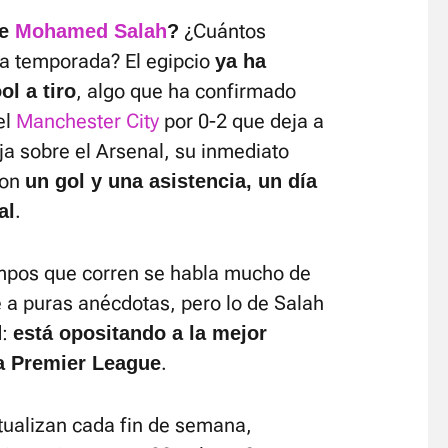
¿Cuántos
de
Mohamed Salah
?
ta temporada? El egipcio
ya ha
, algo que ha confirmado
ol a tiro
el
Manchester City
por 0-2 que deja a
a sobre el Arsenal, su inmediato
con
un gol y una asistencia, un día
.
al
empos que corren se habla mucho de
se a puras anécdotas, pero lo de Salah
d:
está opositando a la mejor
.
la Premier League
tualizan cada fin de semana,