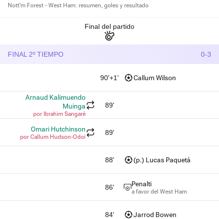
Nott'm Forest - West Ham: resumen, goles y resultado
Final del partido
FINAL 2º TIEMPO
0-3
90'+1'
Callum Wilson
Arnaud Kalimuendo
89'
Muinga
por Ibrahim Sangaré
Omari Hutchinson
89'
por Callum Hudson-Odoi
88'
(p.) Lucas Paquetá
Penalti
86'
a favor del West Ham
84'
Jarrod Bowen