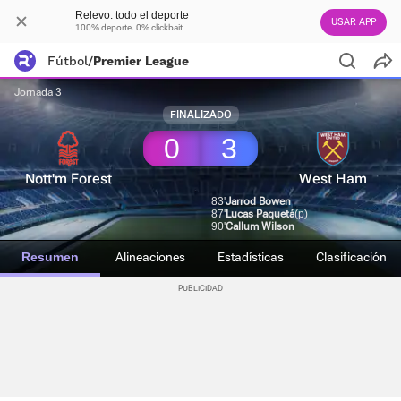
Relevo: todo el deporte
USAR APP
100% deporte. 0% clickbait
Fútbol
/
Premier League
Jornada 3
FINALIZADO
0
3
Nott'm Forest
West Ham
83'
Jarrod Bowen
87'
Lucas Paquetá
(p)
90'
Callum Wilson
Resumen
Alineaciones
Estadísticas
Clasificación