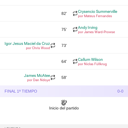
Crysencio Summerville
82'
por Mateus Fernandes
Andy Irving
75'
por James Ward-Prowse
Igor Jesus Maciel da Cruz
73'
por Chris Wood
Callum Wilson
64'
por Niclas Füllkrug
James McAtee
58'
por Dan Ndoye
FINAL 1ª TIEMPO
0-0
Inicio del partido