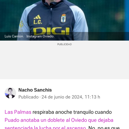
Luis Carrión.
Instagram Oviedo.
Nacho Sanchis
Publicado
24 de junio de 2024, 11:13 h
Las Palmas
respiraba anoche tranquilo cuando
Puado anotaba un doblete al Oviedo que dejaba
sentenciada la lucha por el ascenso
. No, no es que