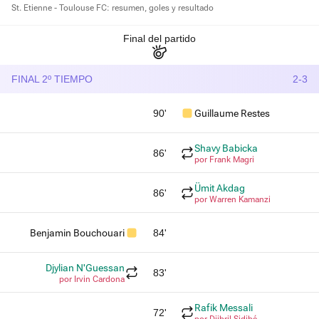
St. Etienne - Toulouse FC: resumen, goles y resultado
Final del partido
FINAL 2º TIEMPO
2-3
90'
Guillaume Restes
Shavy Babicka
86'
por Frank Magri
Ümit Akdag
86'
por Warren Kamanzi
Benjamin Bouchouari
84'
Djylian N'Guessan
83'
por Irvin Cardona
Rafik Messali
72'
por Djibril Sidibé