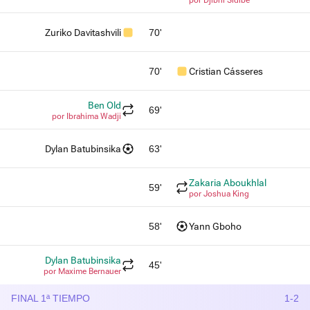
Zuriko Davitashvili
70'
70'
Cristian Cásseres
Ben Old
69'
por Ibrahima Wadji
Dylan Batubinsika
63'
Zakaria Aboukhlal
59'
por Joshua King
58'
Yann Gboho
Dylan Batubinsika
45'
por Maxime Bernauer
FINAL 1ª TIEMPO
1-2