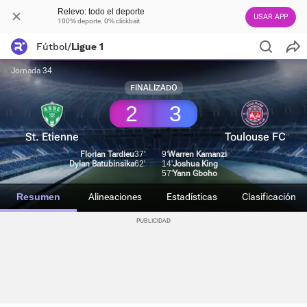
Relevo: todo el deporte
USAR APP
100% deporte. 0% clickbait
Fútbol
/
Ligue 1
Jornada 34
FINALIZADO
2
3
St. Etienne
Toulouse FC
Florian Tardieu
37'
9'
Warren Kamanzi
Dylan Batubinsika
62'
14'
Joshua King
57'
Yann Gboho
Resumen
Alineaciones
Estadísticas
Clasificación