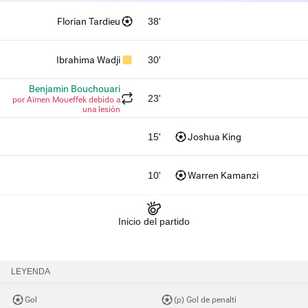
Florian Tardieu
38'
Ibrahima Wadji
30'
Benjamin Bouchouari
23'
por Aïmen Moueffek debido a
una lesión
15'
Joshua King
10'
Warren Kamanzi
Inicio del partido
LEYENDA
Gol
(p) Gol de penalti