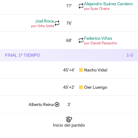
Alejandro Suárez Cardero
77'
por Ilyas Chaira
Joel Roca
76'
por Urko Izeta
Federico Viñas
68'
por Daniel Paraschiv
FINAL 1ª TIEMPO
1-0
45'+4'
Nacho Vidal
45'+2'
Oier Luengo
Alberto Reina
3'
Inicio del partido