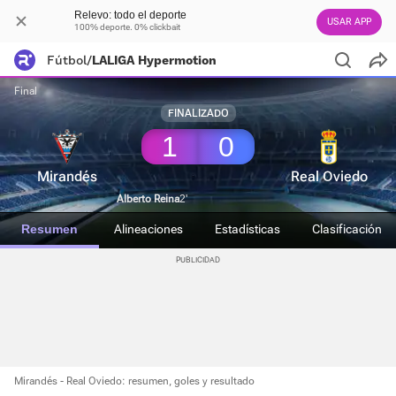
Relevo: todo el deporte
USAR APP
100% deporte. 0% clickbait
Fútbol
/
LALIGA Hypermotion
Final
FINALIZADO
1
0
Mirandés
Real Oviedo
Alberto Reina
2'
Resumen
Alineaciones
Estadísticas
Clasificación
Mirandés - Real Oviedo: resumen, goles y resultado