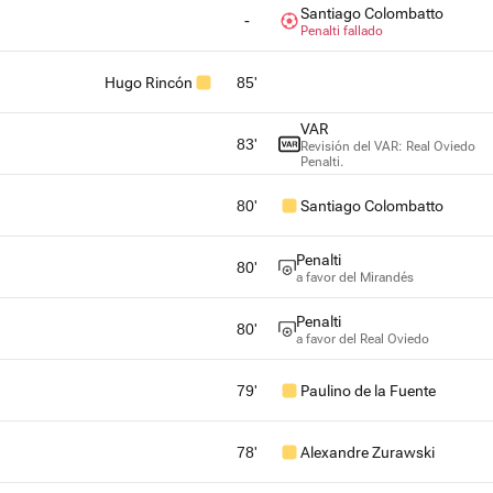
Santiago Colombatto
-
Penalti fallado
Hugo Rincón
85'
VAR
83'
Revisión del VAR: Real Oviedo
Penalti.
80'
Santiago Colombatto
Penalti
80'
a favor del Mirandés
Penalti
80'
a favor del Real Oviedo
79'
Paulino de la Fuente
78'
Alexandre Zurawski