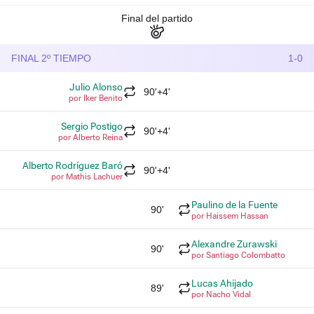
Final del partido
FINAL 2º TIEMPO
1-0
Julio Alonso
90'+4'
por Iker Benito
Sergio Postigo
90'+4'
por Alberto Reina
Alberto Rodríguez Baró
90'+4'
por Mathis Lachuer
Paulino de la Fuente
90'
por Haissem Hassan
Alexandre Zurawski
90'
por Santiago Colombatto
Lucas Ahijado
89'
por Nacho Vidal