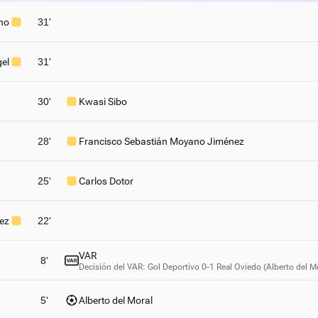
no
31'
el
31'
30'
Kwasi Sibo
28'
Francisco Sebastián Moyano Jiménez
25'
Carlos Dotor
ez
22'
VAR
8'
Decisión del VAR: Gol Deportivo 0-1 Real Oviedo (Alberto del Mo
5'
Alberto del Moral