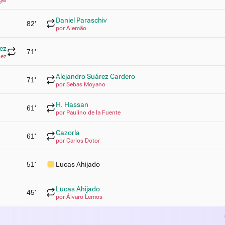
Daniel Paraschiv
82'
por Alemão
ez
71'
dez
Alejandro Suárez Cardero
71'
por Sebas Moyano
H. Hassan
61'
por Paulino de la Fuente
Cazorla
61'
por Carlos Dotor
51'
Lucas Ahijado
Lucas Ahijado
45'
por Álvaro Lemos