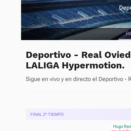
Depo
R
Deportivo - Real Oviedo
LALIGA Hypermotion.
Sigue en vivo y en directo el Deportivo 
FINAL 2º TIEMPO
Hugo Ra
por José Án