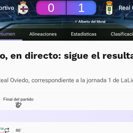
0
1
rtivo
Real
4'
Alberto del Moral
Alineaciones
Estadísticas
Clasificac
esumen
, en directo: sigue el result
- Real Oviedo, correspondiente a la jornada 1 de La
Final del partido
ma
86'
gel