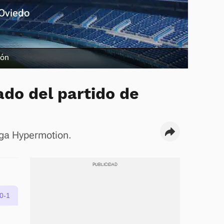
 Oviedo
ión
ado del partido de
Liga Hypermotion.
0-1