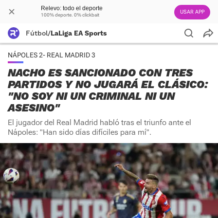
Relevo: todo el deporte
USAR APP
100% deporte. 0% clickbait
Fútbol
/
LaLiga EA Sports
NÁPOLES 2- REAL MADRID 3
NACHO ES SANCIONADO CON TRES
PARTIDOS Y NO JUGARÁ EL CLÁSICO:
"NO SOY NI UN CRIMINAL NI UN
ASESINO"
El jugador del Real Madrid habló tras el triunfo ante el
Nápoles: "Han sido días difíciles para mí".