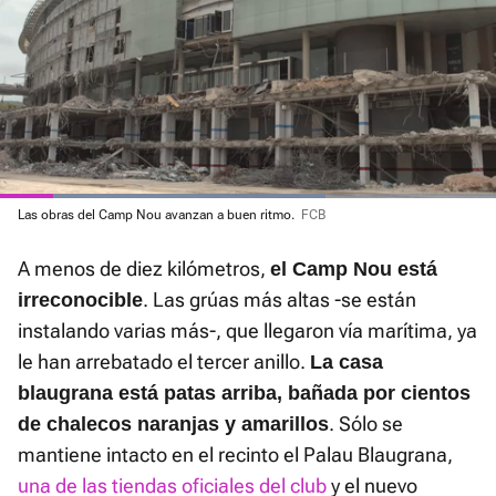
Loaded
Las obras del Camp Nou avanzan a buen ritmo.
FCB
:
Current
0:07
/
Duration
1:03
Pausa
Unmute
Fullscre
66.08%
A menos de diez kilómetros,
el Camp Nou está
Time
. Las grúas más altas -se están
irreconocible
instalando varias más-, que llegaron vía marítima, ya
le han arrebatado el tercer anillo.
La casa
blaugrana está patas arriba, bañada por cientos
. Sólo se
de chalecos naranjas y amarillos
mantiene intacto en el recinto el Palau Blaugrana,
una de las tiendas oficiales del club
y el nuevo