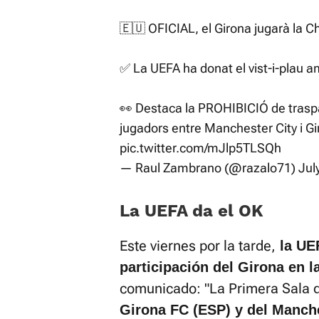
🇪🇺 OFICIAL, el Girona jugarà la
✅ La UEFA ha donat el vist-i-plau a
👀 Destaca la PROHIBICIÓ de traspa
jugadors entre Manchester City i G
pic.twitter.com/mJlp5TLSQh
— Raul Zambrano (@razalo71)
Jul
La UEFA da el OK
Este viernes por la tarde,
la UEF
participación del Girona en 
comunicado: "La Primera Sala 
Girona FC (ESP) y del Manch