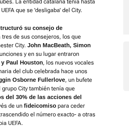
ubes. La entidad catalana tenía hasta
 UEFA que se 'desligaba' del City.
tructuró su consejo de
a tres de sus consejeros, los que
ester City.
John MacBeath, Simon
unciones y en su lugar entraron
, los nuevos vocales
 y Paul Houston
naria del club celebrada hace unos
, un bufete
ggin Osborne Fullerlove
 grupo City también tenía que
s del 30% de las acciones del
avés de un
para ceder
fideicomiso
trascendido el número exacto- a otras
pia UEFA.