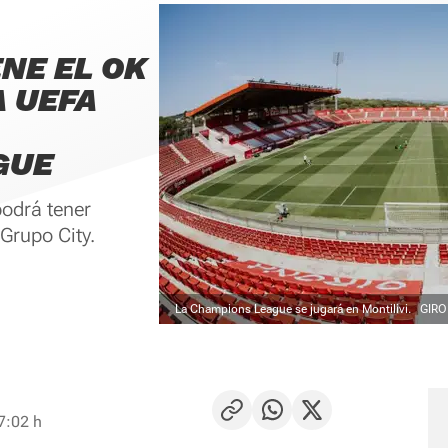
ENE EL OK
A UEFA
GUE
podrá tener
Grupo City.
La Champions League se jugará en Montilivi.
GIR
7:02 h