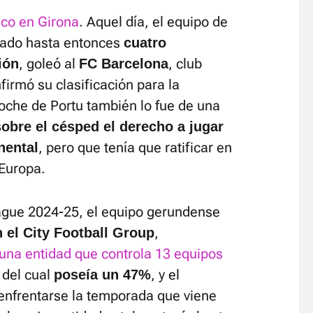
ico en Girona
. Aquel día, el equipo de
utado hasta entonces
cuatro
, goleó al
, club
ión
FC Barcelona
nfirmó su clasificación para la
noche de Portu también lo fue de una
obre el césped el derecho a jugar
, pero que tenía que ratificar en
nental
Europa.
ague 2024-25, el equipo gerundense
,
 el City Football Group
 una entidad que controla 13 equipos
, del cual
, y el
poseía un 47%
 enfrentarse la temporada que viene