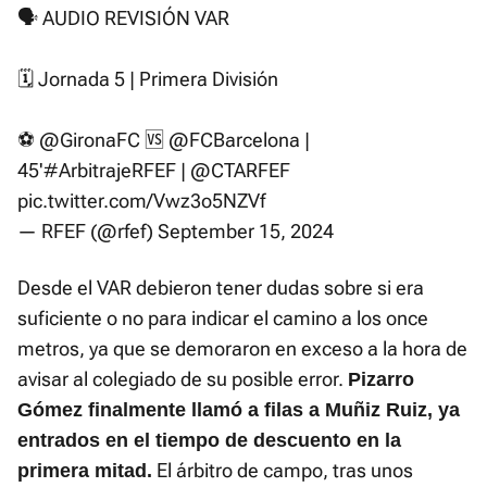
🗣 AUDIO REVISIÓN VAR
🗓 Jornada 5 | Primera División
⚽
@GironaFC
🆚
@FCBarcelona
|
45'
#ArbitrajeRFEF
|
@CTARFEF
pic.twitter.com/Vwz3o5NZVf
— RFEF (@rfef)
September 15, 2024
Desde el VAR debieron tener dudas sobre si era
suficiente o no para indicar el camino a los once
metros, ya que se demoraron en exceso a la hora de
avisar al colegiado de su posible error.
Pizarro
Gómez finalmente llamó a filas a Muñiz Ruiz, ya
entrados en el tiempo de descuento en la
El árbitro de campo, tras unos
primera mitad.