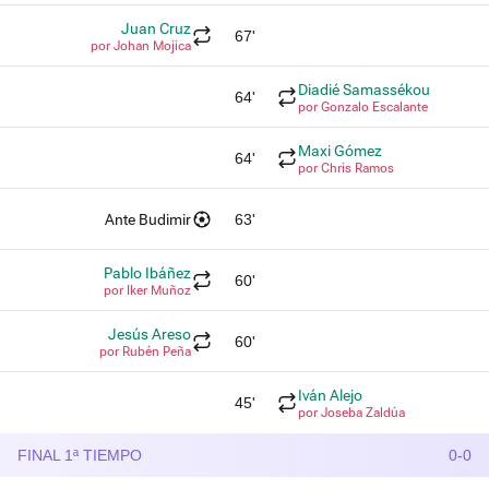
Juan Cruz
67'
por Johan Mojica
Diadié Samassékou
64'
por Gonzalo Escalante
Maxi Gómez
64'
por Chris Ramos
Ante Budimir
63'
Pablo Ibáñez
60'
por Iker Muñoz
Jesús Areso
60'
por Rubén Peña
Iván Alejo
45'
por Joseba Zaldúa
FINAL 1ª TIEMPO
0-0