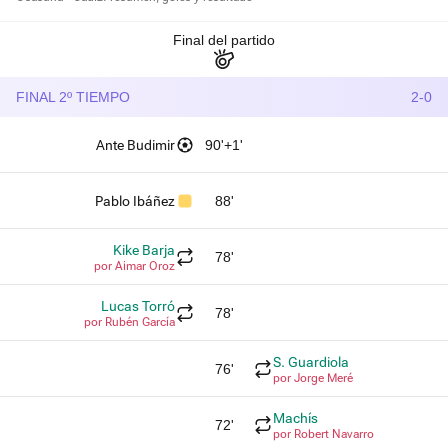
Final del partido
FINAL 2º TIEMPO
2-0
Ante Budimir
90'+1'
Pablo Ibáñez
88'
Kike Barja
78'
por Aimar Oroz
Lucas Torró
78'
por Rubén García
S. Guardiola
76'
por Jorge Meré
Machís
72'
por Robert Navarro