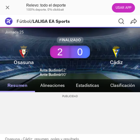
Relevo: todo el deporte
USAR APP
100% deporte. 0% clickbait
Fútbol
/
LALIGA EA Sports
Jornada 25
FINALIZADO
2
0
Osasuna
Cádiz
Ante Budimir
62'
Ante Budimir
90'
Resumen
Alineaciones
Estadísticas
Clasificación
Osasuna - Cádiz: resumen, goles y resultado