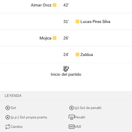
Aimar Oroz
42'
31'
Lucas Pires Silva
Mojica
26'
24'
Zaldua
Inicio del partido
LEYENDA
Gol
(p) Gol de penalti
(p.p.) Gol propia puerta
Penalti
Cambio
VAR