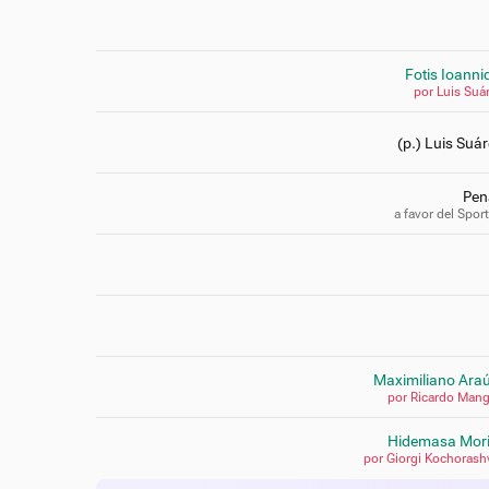
Fotis Ioanni
por Luis Suá
(p.) Luis Suá
Pena
a favor del Spor
Maximiliano Araú
por Ricardo Man
Hidemasa Mori
por Giorgi Kochorashv