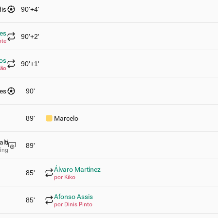
dis
90'+4'
es
90'+2'
ote
tos
90'+1'
cão
ves
90'
89'
Marcelo
lti
89'
ting
Álvaro Martínez
85'
por Kiko
Afonso Assis
85'
por Dinis Pinto