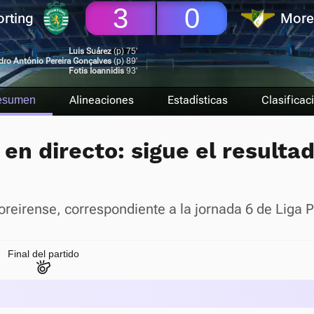
3
0
rting
More
Luis Suárez
(p) 75'
dro António Pereira Gonçalves
(p) 89'
Fotis Ioannidis
93'
Alineaciones
Estadísticas
Clasificac
esumen
en directo: sigue el resulta
Moreirense, correspondiente a la jornada 6 de Liga 
Final del partido