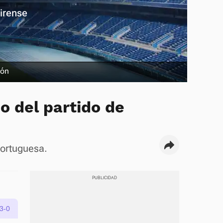
irense
ión
do del partido de
Portuguesa.
3-0