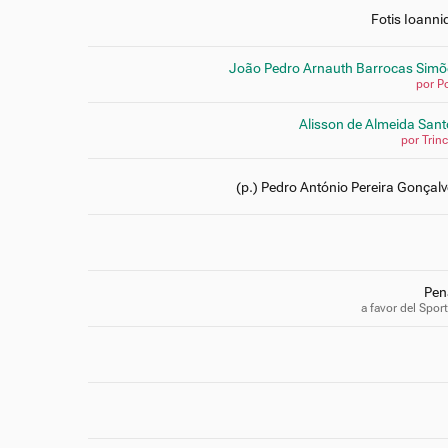
Fotis Ioanni
João Pedro Arnauth Barrocas Simõ
por P
Alisson de Almeida San
por Trin
(p.) Pedro António Pereira Gonçal
Pena
a favor del Spor