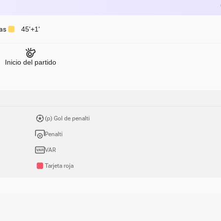
as
45'+1'
Inicio del partido
(p) Gol de penalti
Penalti
VAR
Tarjeta roja