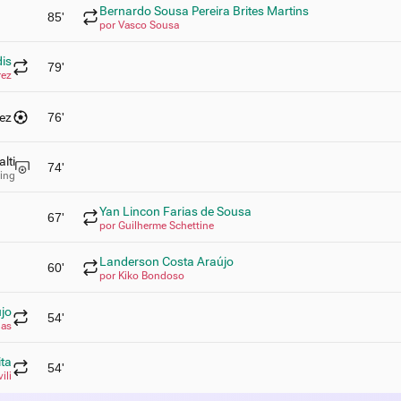
Bernardo Sousa Pereira Brites Martins
85'
por Vasco Sousa
dis
79'
rez
rez
76'
lti
74'
ting
Yan Lincon Farias de Sousa
67'
por Guilherme Schettine
Landerson Costa Araújo
60'
por Kiko Bondoso
jo
54'
gas
ta
54'
ili