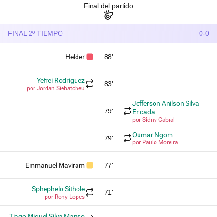
Final del partido
FINAL 2º TIEMPO
0-0
Helder
88'
Yefrei Rodriguez
83'
por Jordan Siebatcheu
Jefferson Anilson Silva
79'
Encada
por Sidny Cabral
Oumar Ngom
79'
por Paulo Moreira
Emmanuel Maviram
77'
Sphephelo Sithole
71'
por Rony Lopes
Tiago Miguel Silva Manso