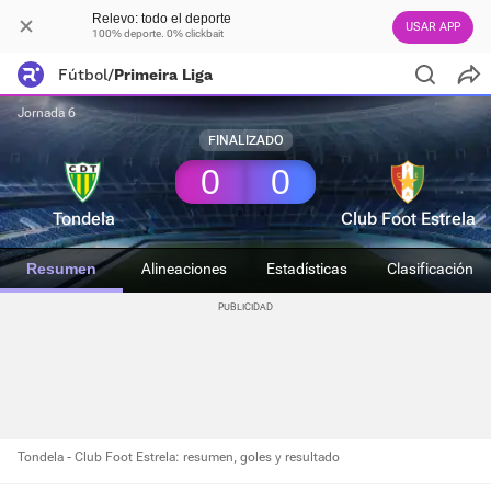
Relevo: todo el deporte
USAR APP
100% deporte. 0% clickbait
Fútbol
/
Primeira Liga
Jornada 6
FINALIZADO
0
0
Tondela
Club Foot Estrela
Resumen
Alineaciones
Estadísticas
Clasificación
Tondela - Club Foot Estrela: resumen, goles y resultado