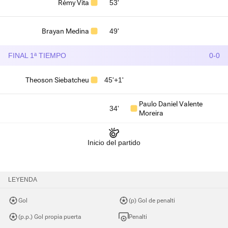
Rémy Vita
53'
Brayan Medina
49'
FINAL 1ª TIEMPO
0-0
Theoson Siebatcheu
45'+1'
Paulo Daniel Valente
34'
Moreira
Inicio del partido
LEYENDA
Gol
(p) Gol de penalti
(p.p.) Gol propia puerta
Penalti