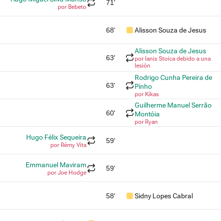
71'
por Bebeto
68'
Alisson Souza de Jesus
Alisson Souza de Jesus
63'
por Ianis Stoica debido a una
lesión
Rodrigo Cunha Pereira de
63'
Pinho
por Kikas
Guilherme Manuel Serrão
60'
Montóia
por Ryan
Hugo Félix Sequeira
59'
por Rémy Vita
Emmanuel Maviram
59'
por Joe Hodge
58'
Sidny Lopes Cabral