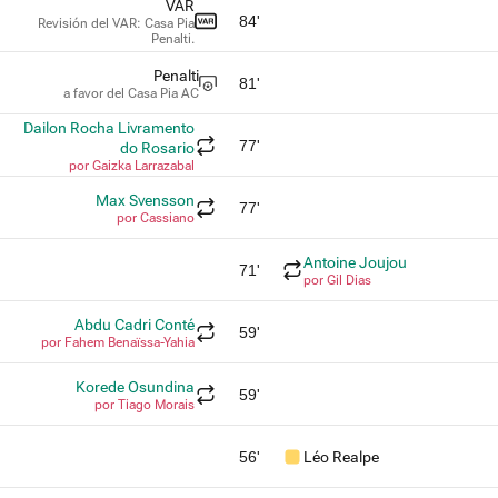
VAR
84'
Revisión del VAR: Casa Pia
Penalti.
Penalti
81'
a favor del Casa Pia AC
Dailon Rocha Livramento
77'
do Rosario
por Gaizka Larrazabal
Max Svensson
77'
por Cassiano
Antoine Joujou
71'
por Gil Dias
Abdu Cadri Conté
59'
por Fahem Benaïssa-Yahia
Korede Osundina
59'
por Tiago Morais
56'
Léo Realpe