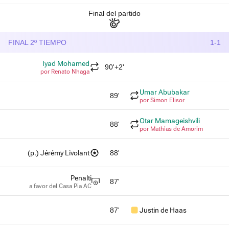
Final del partido
FINAL 2º TIEMPO
1-1
Iyad Mohamed
90'+2'
por Renato Nhaga
Umar Abubakar
89'
por Simon Elisor
Otar Mamageishvili
88'
por Mathias de Amorim
(p.) Jérémy Livolant
88'
Penalti
87'
a favor del Casa Pia AC
87'
Justin de Haas