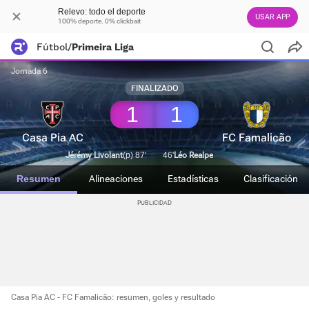
Relevo: todo el deporte
USAR APP
100% deporte. 0% clickbait
Fútbol
/
Primeira Liga
Jornada 6
FINALIZADO
1
1
Casa Pia AC
FC Famalicão
Jérémy Livolant
(p) 87'
46'
Léo Realpe
Resumen
Alineaciones
Estadísticas
Clasificación
Casa Pia AC - FC Famalicão: resumen, goles y resultado