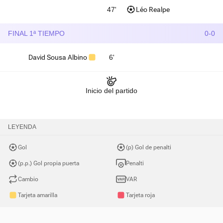
47'
Léo Realpe
FINAL 1ª TIEMPO
0-0
David Sousa Albino
6'
Inicio del partido
LEYENDA
Gol
(p) Gol de penalti
(p.p.) Gol propia puerta
Penalti
Cambio
VAR
Tarjeta amarilla
Tarjeta roja