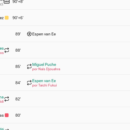
90'+8'
z).
ez
90'+6'
89'
Espen van Ee
res
88'
tos
Miguel Puche
85'
por Naïs Djouahra
Espen van Ee
84'
por Taichi Fukui
ha
82'
idi
as
80'
iti