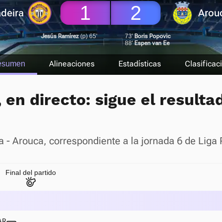
1
2
deira
Arou
Jesús Ramírez
(p) 65'
73'
Boris Popovic
88'
Espen van Ee
Alineaciones
Estadísticas
Clasificac
esumen
en directo: sigue el resulta
ra - Arouca, correspondiente a la jornada 6 de Liga
Final del partido
AR