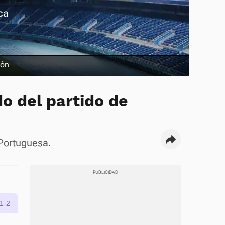
ca
ión
do del partido de
 Portuguesa.
1-2