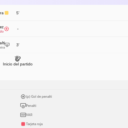
ira
5'
ez
-
ado
lti
3'
eira
Inicio del partido
(p) Gol de penalti
Penalti
VAR
Tarjeta roja