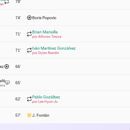
78'
uan
74'
Boris Popovic
Brian Mansilla
71'
por Alfonso Trezza
Iván Martínez Gonzálvez
71'
por Dylan Nandín
rez
66'
lti
65'
eira
Pablo Gozálbez
62'
por Lee Hyun-Ju
57'
J. Fontán