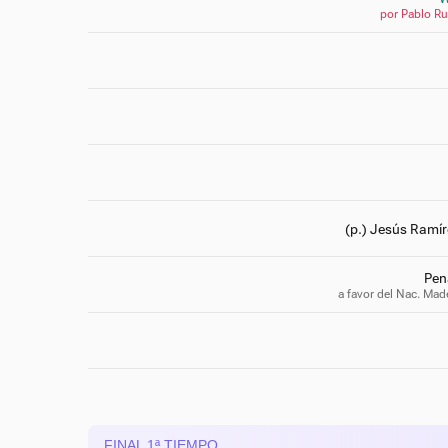
por Pablo R
(p.) Jesús Ramí
Pena
a favor del Nac. Mad
FINAL 1ª TIEMPO