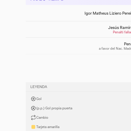
Igor Matheus Liziero Pere
Jesús Ramír
Penalti fall
Pena
a favor del Nac. Mad
LEYENDA
Gol
(p.p.) Gol propia puerta
Cambio
Tarjeta amarilla