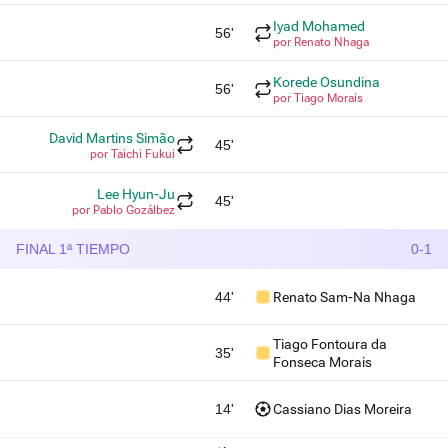
Iyad Mohamed
56'
por Renato Nhaga
Korede Osundina
56'
por Tiago Morais
David Martins Simão
45'
por Taichi Fukui
Lee Hyun-Ju
45'
por Pablo Gozálbez
FINAL 1ª TIEMPO
0-1
44'
Renato Sam-Na Nhaga
Tiago Fontoura da
35'
Fonseca Morais
14'
Cassiano Dias Moreira