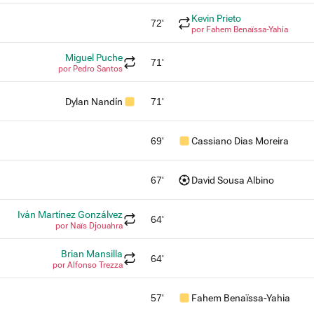
Kevin Prieto
72'
por Fahem Benaïssa-Yahia
Miguel Puche
71'
por Pedro Santos
Dylan Nandín
71'
69'
Cassiano Dias Moreira
67'
David Sousa Albino
Iván Martínez Gonzálvez
64'
por Naïs Djouahra
Brian Mansilla
64'
por Alfonso Trezza
57'
Fahem Benaïssa-Yahia