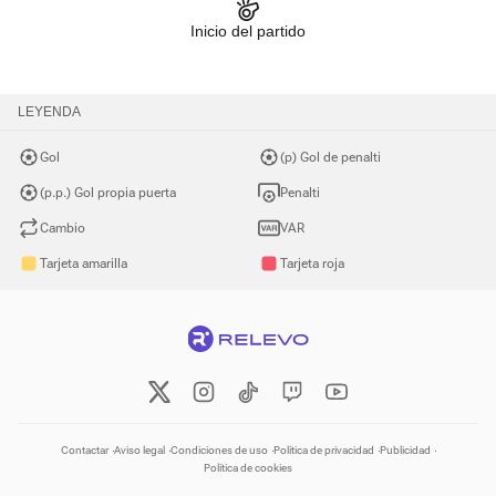
Inicio del partido
LEYENDA
Gol
(p) Gol de penalti
(p.p.) Gol propia puerta
Penalti
Cambio
VAR
Tarjeta amarilla
Tarjeta roja
Contactar
Aviso legal
Condiciones de uso
Política de privacidad
Publicidad
Política de cookies