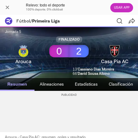
Relevo: todo el deporte
USAR APP
100% deporte. 0% clickbait
Fútbol
/
Primeira Liga
Jornada 5
FINALIZADO
0
2
Arouca
Casa Pia AC
13'
Cassiano Dias Moreira
66'
David Sousa Albino
Resumen
Alineaciones
Estadísticas
Clasificación
Arouca - Casa Pia AC: resumen, goles y resultado