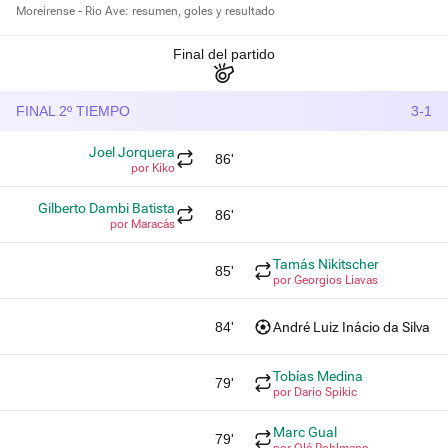
Moreirense - Rio Ave: resumen, goles y resultado
Final del partido
FINAL 2º TIEMPO
3-1
Joel Jorquera
86'
por Kiko
Gilberto Dambi Batista
86'
por Maracás
Tamás Nikitscher
85'
por Georgios Liavas
84'
André Luiz Inácio da Silva
Tobías Medina
79'
por Dario Spikic
Marc Gual
79'
por Olé Pohlmann