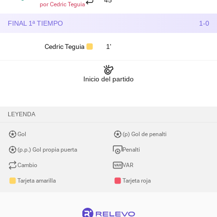
45'
por Cedric Teguia
FINAL 1ª TIEMPO
1-0
Cedric Teguia
1'
Inicio del partido
LEYENDA
Gol
(p) Gol de penalti
(p.p.) Gol propia puerta
Penalti
Cambio
VAR
Tarjeta amarilla
Tarjeta roja