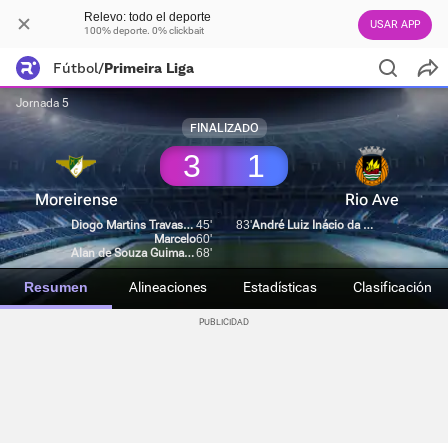
Relevo: todo el deporte
USAR APP
100% deporte. 0% clickbait
Fútbol
/
Primeira Liga
Jornada 5
FINALIZADO
3
1
Moreirense
Rio Ave
Diogo Martins Travassos
45'
83'
André Luiz Inácio da Silva
Marcelo
60'
Alan de Souza Guimarães
68'
Resumen
Alineaciones
Estadísticas
Clasificación