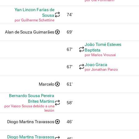
Yan Lincon Farias de
74'
Sousa
por Guilherme Schettine
Alan de Souza Guimarães
69'
João Tomé Esteves
67'
Baptista
por Marios Vrousai
Joao Graca
67'
por Jonathan Panzo
Marcelo
61'
Bernardo Sousa Pereira
Brites Martins
58'
por Vasco Sousa debido a una
lesión
Diogo Martins Travassos
46'
Diogo Martins Travassos