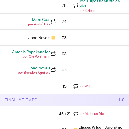
Joel Filipe Organista da
78'
Silva
por Liziero
Marc Gual
74'
por André Luiz
Joao Novais
73'
Antonis Papakanellos
63'
por Olé Pohlmann
Joao Novais
63'
por Brandon Aguilera
45'
por Witi
FINAL 1ª TIEMPO
1-0
45'+2'
por Matheus Dias
Ulisses Wilson Jeronymo