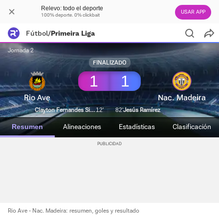
Relevo: todo el deporte
USAR APP
100% deporte. 0% clickbait
Fútbol
/
Primeira Liga
Jornada 2
FINALIZADO
1
1
Rio Ave
Nac. Madeira
Clayton Fernandes Silva
12'
82'
Jesús Ramírez
Resumen
Alineaciones
Estadísticas
Clasificación
Rio Ave - Nac. Madeira: resumen, goles y resultado