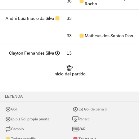
36'
Rocha
André Luiz Inácio da Silva
33'
33'
Matheus dos Santos Dias
Clayton Fernandes Silva
13'
Inicio del partido
LEYENDA
Gol
(p) Gol de penalti
(p.p.) Gol propia puerta
Penalti
Cambio
VAR