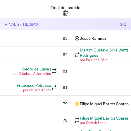
Final del partido
FINAL 2º TIEMPO
1-1
83'
Jesús Ramírez
Martim Gustavo Silva Watts
82'
Rodrigues
por Paulinho Bóia
Georgios Liavas
81'
por Nikolaos Athanasiou
Francisco Petrasso
81'
por Nelson Abbey
79'
Filipe Miguel Barros Soares
Filipe Miguel Barros Soares
78'
por Chiheb Labidi