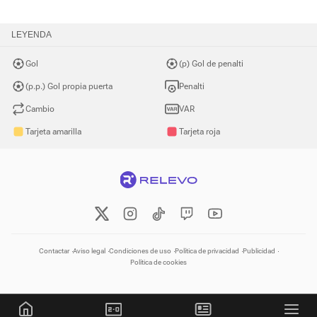
LEYENDA
Gol
(p) Gol de penalti
(p.p.) Gol propia puerta
Penalti
Cambio
VAR
Tarjeta amarilla
Tarjeta roja
Contactar
Aviso legal
Condiciones de uso
Política de privacidad
Publicidad
Política de cookies