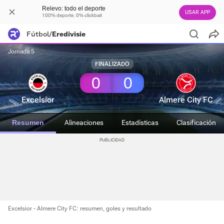
Relevo: todo el deporte
USAR APP
100% deporte. 0% clickbait
Fútbol
/
Eredivisie
Jornada 5
FINALIZADO
0
0
Excelsior
Almere City FC
Resumen
Alineaciones
Estadísticas
Clasificación
Excelsior - Almere City FC: resumen, goles y resultado