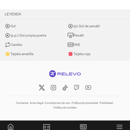
LEYENDA
Gol
(p) Gol de penalti
(p.p.) Gol propia puerta
Penalti
Cambio
VAR
Tarjeta amarilla
Tarjeta roja
Contactar
Aviso legal
Condiciones de uso
Política de privacidad
Publicidad
Política de cookies