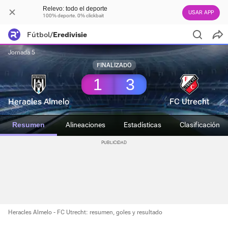
Relevo: todo el deporte
USAR APP
100% deporte. 0% clickbait
Fútbol
/
Eredivisie
Jornada 5
FINALIZADO
1
3
Heracles Almelo
FC Utrecht
Resumen
Alineaciones
Estadísticas
Clasificación
Heracles Almelo - FC Utrecht: resumen, goles y resultado