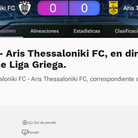
0
0
ki FC
Aris 
Alineaciones
Estadísticas
Clasificac
esumen
 Aris Thessaloniki FC, en dir
e Liga Griega.
loniki FC - Aris Thessaloniki FC, correspondiente a
(p) Gol de penalti
Penalti