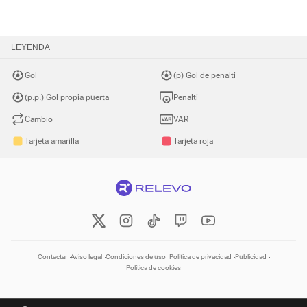
LEYENDA
Gol
(p) Gol de penalti
(p.p.) Gol propia puerta
Penalti
Cambio
VAR
Tarjeta amarilla
Tarjeta roja
Contactar
Aviso legal
Condiciones de uso
Política de privacidad
Publicidad
Política de cookies