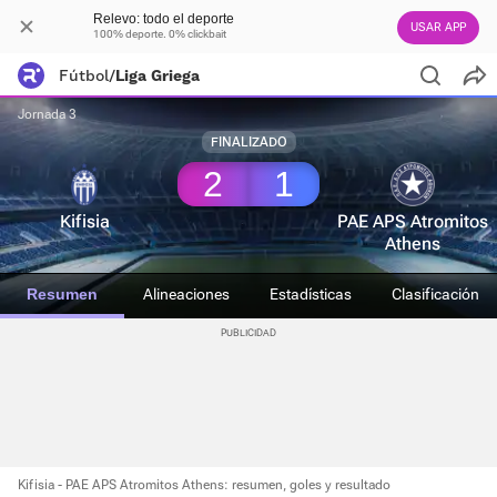
Relevo: todo el deporte
USAR APP
100% deporte. 0% clickbait
Fútbol
/
Liga Griega
Jornada 3
FINALIZADO
2
1
Kifisia
PAE APS Atromitos
Athens
Resumen
Alineaciones
Estadísticas
Clasificación
Kifisia - PAE APS Atromitos Athens: resumen, goles y resultado