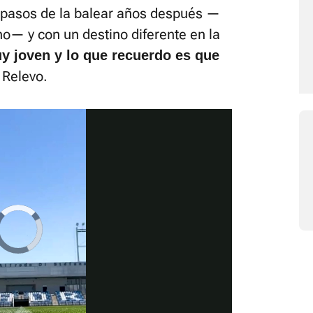
 pasos de la balear años después —
o— y con un destino diferente en la
y joven y lo que recuerdo es que
 Relevo.
Video
Player
is
loading.