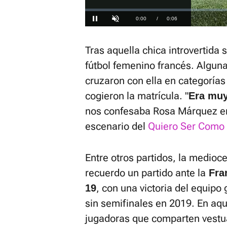
Loaded
:
0%
Current
0:00
/
Duration
0:06
Pausa
Unmute
Time
Tras aquella chica introvertida 
fútbol femenino francés. Algun
cruzaron con ella en categorías 
cogieron la matrícula. "
Era muy
nos confesaba Rosa Márquez ent
escenario del
Quiero Ser Como o
Entre otros partidos, la medioce
recuerdo un partido ante la
Fran
, con una victoria del equipo
19
sin semifinales en 2019. En aqu
jugadoras que comparten vestuar