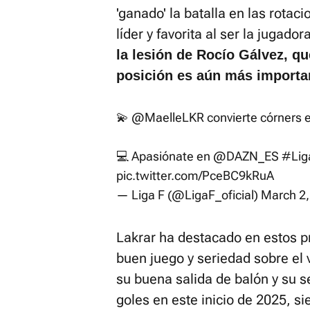
'ganado' la batalla en las rotac
líder y favorita al ser la jugado
la lesión de Rocío Gálvez, qu
posición es aún más importa
💫
@MaelleLKR
convierte córners 
💻 Apasiónate en
@DAZN_ES
#Lig
pic.twitter.com/PceBC9kRuA
— Liga F (@LigaF_oficial)
March 2,
Lakrar ha destacado en estos 
buen juego y seriedad sobre el 
su buena salida de balón y su s
goles en este inicio de 2025, s