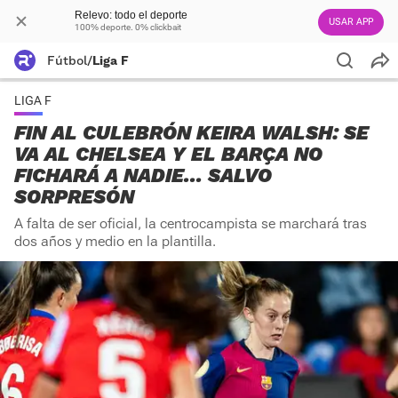
Relevo: todo el deporte
USAR APP
100% deporte. 0% clickbait
Fútbol
/
Liga F
LIGA F
FIN AL CULEBRÓN KEIRA WALSH: SE
VA AL CHELSEA Y EL BARÇA NO
FICHARÁ A NADIE... SALVO
SORPRESÓN
A falta de ser oficial, la centrocampista se marchará tras
dos años y medio en la plantilla.