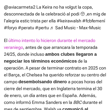
@aviacarmeta2
La Keira no ha volgut la copa,
desconnectada de la celebració al podi 🥺 ,en mig de
l'alegria estic trista per ella
#keirawalsh
#fcbfemení
#foryo
#peratu
#pertu
♬ Sad Music - Max-Music
El
último intento lo hicieron durante el mercado
veraniego
, antes de que arrancara la temporada
24/25, donde incluso
ambos clubes llegaron a
de la
negociar los términos económicos
operación. A pesar de terminar contrato en 2025 con
el Barça, el Chelsea ha querido reforzar su centro del
campo
a pocas horas del
desembolsando dinero
cierre del mercado, que en Inglaterra termina el 30
de enero, un día antes que en España. Además,
como informó Emma Sanders en la
BBC
durante el
mes de septiembre, Walsh ya
comunicó al