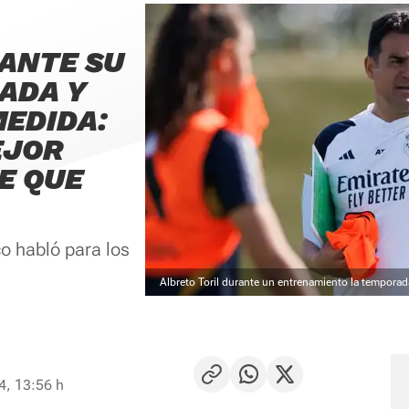
 ANTE SU
ADA Y
MEDIDA:
EJOR
E QUE
co habló para los
Albreto Toril durante un entrenamiento la tempora
4, 13:56 h