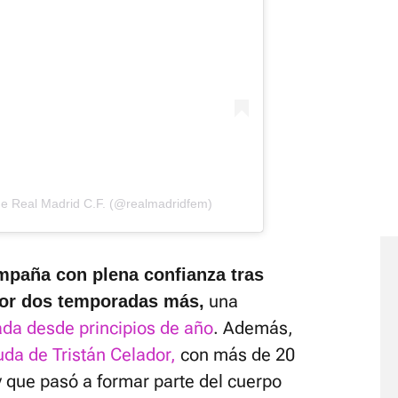
de Real Madrid C.F. (@realmadridfem)
ampaña con plena confianza tras
una
por dos temporadas más,
da desde principios de año
. Además,
uda de Tristán Celador,
con más de 20
y que pasó a formar parte del cuerpo