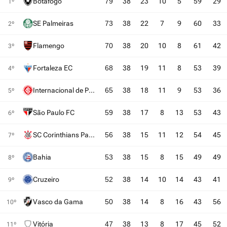
Botafogo
79
38
23
10
5
59
29
1º
SE Palmeiras
73
38
22
7
9
60
33
2º
Flamengo
70
38
20
10
8
61
42
3º
Fortaleza EC
68
38
19
11
8
53
39
4º
Internacional de Porto Alegre
65
38
18
11
9
53
36
5º
São Paulo FC
59
38
17
8
13
53
43
6º
SC Corinthians Paulista
56
38
15
11
12
54
45
7º
Bahia
53
38
15
8
15
49
49
8º
Cruzeiro
52
38
14
10
14
43
41
9º
Vasco da Gama
50
38
14
8
16
43
56
10º
Vitória
47
38
13
8
17
45
52
11º