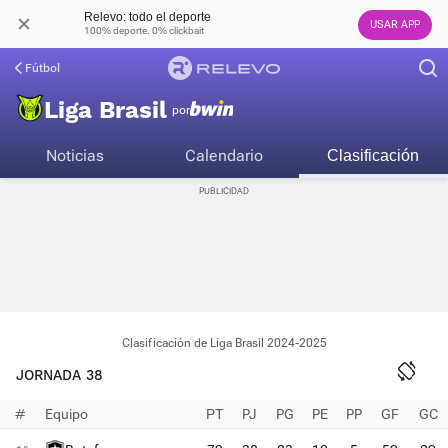
Relevo: todo el deporte
USAR APP
100% deporte. 0% clickbait
Fútbol
Liga Brasil
por
Noticias
Calendario
Clasificación
Clasificación de Liga Brasil 2024-2025
JORNADA 38
#
Equipo
PT
PJ
PG
PE
PP
GF
GC