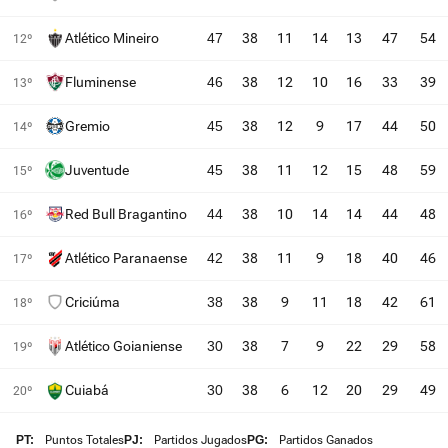
Atlético Mineiro
47
38
11
14
13
47
54
12º
Fluminense
46
38
12
10
16
33
39
13º
Gremio
45
38
12
9
17
44
50
14º
Juventude
45
38
11
12
15
48
59
15º
Red Bull Bragantino
44
38
10
14
14
44
48
16º
Atlético Paranaense
42
38
11
9
18
40
46
17º
Criciúma
38
38
9
11
18
42
61
18º
Atlético Goianiense
30
38
7
9
22
29
58
19º
Cuiabá
30
38
6
12
20
29
49
20º
PT:
Puntos Totales
PJ:
Partidos Jugados
PG:
Partidos Ganados