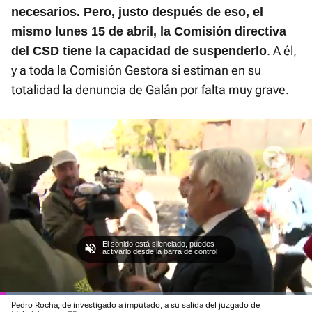
necesarios. Pero, justo después de eso, el
mismo lunes 15 de abril, la Comisión directiva
. A él,
del CSD tiene la capacidad de suspenderlo
y a toda la Comisión Gestora si estiman en su
totalidad la denuncia de Galán por falta muy grave.
El sonido está silenciado, puedes
activarlo desde la barra de control
Loaded
Pedro Rocha, de investigado a imputado, a su salida del juzgado de
:
Current
0:02
/
Duration
1:16