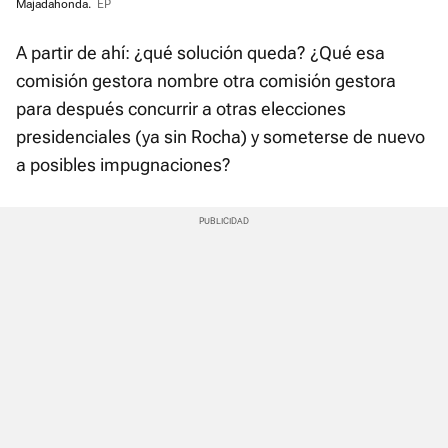
Pausa
Unmute
Fullscre
Majadahonda.
EP
52.21%
Time
A partir de ahí: ¿qué solución queda? ¿Qué esa
comisión gestora nombre otra comisión gestora
para después concurrir a otras elecciones
presidenciales (ya sin Rocha) y someterse de nuevo
a posibles impugnaciones?