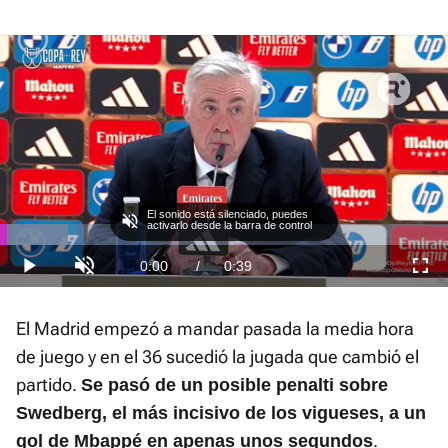
El sonido está silenciado, puedes
activarlo desde la barra de control
Loaded
:
30.33%
Current
0:00
/
Duration
0:39
Play
Unmute
Fullscre
Time
El Madrid empezó a mandar pasada la media hora
de juego y en el 36 sucedió la jugada que cambió el
partido.
Se pasó de un posible penalti sobre
Swedberg, el más incisivo de los vigueses, a un
.
gol de Mbappé en apenas unos segundos