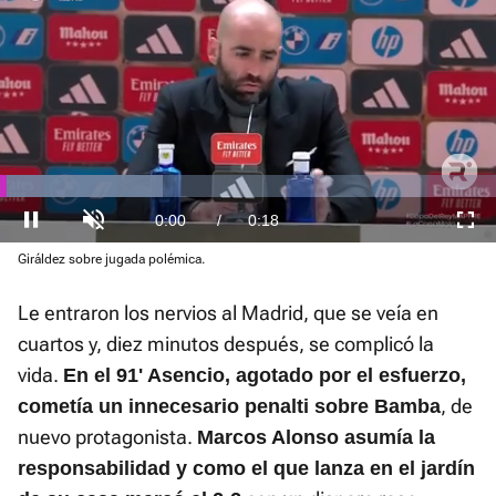
El sonido está silenciado, puedes
activarlo desde la barra de control
Loaded
Giráldez sobre jugada polémica.
:
Current
0:01
/
Duration
0:18
Pausa
Unmute
Fullscre
33.03%
Le entraron los nervios al Madrid, que se veía en
Time
cuartos y, diez minutos después, se complicó la
vida.
En el 91' Asencio, agotado por el esfuerzo,
, de
cometía un innecesario penalti sobre Bamba
nuevo protagonista.
Marcos Alonso asumía la
responsabilidad y como el que lanza en el jardín