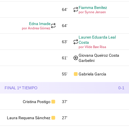
Fiamma Benítez
64'
por Synne Jensen
Edna Imade
64'
por Andrea Gómez
Lauren Eduarda Leal
63'
Costa
por Vilde Bøe Risa
Giovana Queiroz Costa
61'
Garbelini
55'
Gabriela García
FINAL 1ª TIEMPO
0-1
Cristina Postigo
37'
Laura Requena Sánchez
27'