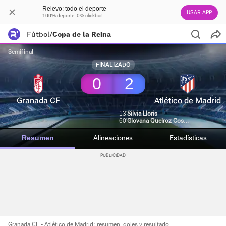
Relevo: todo el deporte
USAR APP
100% deporte. 0% clickbait
Fútbol
/
Copa de la Reina
Semifinal
FINALIZADO
0
2
Granada CF
Atlético de Madrid
13'
Silvia Lloris
60'
Giovana Queiroz Costa Garbelini
Resumen
Alineaciones
Estadísticas
Granada CF - Atlético de Madrid: resumen, goles y resultado