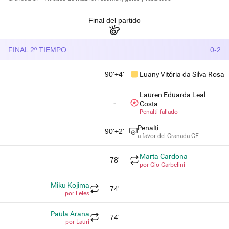
Final del partido
FINAL 2º TIEMPO
0-2
90'+4'
Luany Vitória da Silva Rosa
Lauren Eduarda Leal
-
Costa
Penalti fallado
Penalti
90'+2'
a favor del Granada CF
Marta Cardona
78'
por Gio Garbelini
Miku Kojima
74'
por Leles
Paula Arana
74'
por Lauri