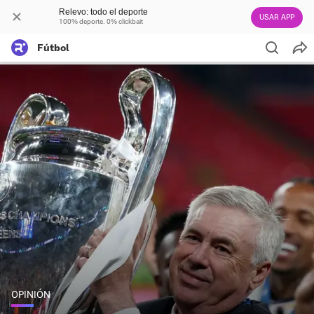
Relevo: todo el deporte
USAR APP
100% deporte. 0% clickbait
Fútbol
OPINIÓN