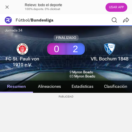
Relevo: todo el deporte
USAR APP
100% deporte. 0% clickbait
Fútbol
/
Bundesliga
Jornada 34
FINALIZADO
0
2
FC St. Pauli von
VfL Bochum 1848
1910 e.V.
9'
Myron Boadu
65'
Myron Boadu
Resumen
Alineaciones
Estadísticas
Clasificación