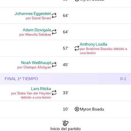
Johannes Eggestein
64'
por Danel Sinani
Adam Dzwigala
64'
por Manolis Saliakas
Anthony Losilla
57'
por Ibrahima Sissoko debido a
una lesión
Noah Weißhaupt
45'
por Oladapo Afolayan
FINAL 1ª TIEMPO
0-1
Lars Ritzka
33'
por Siebe Van der Heyden
debido a una lesión
10'
Myron Boadu
Inicio del partido