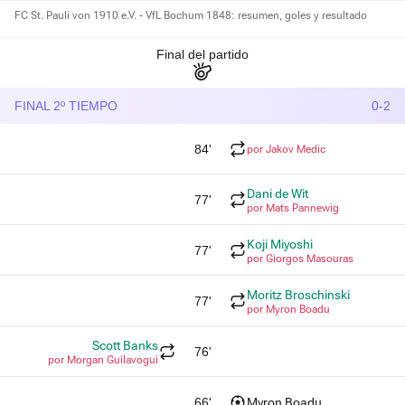
FC St. Pauli von 1910 e.V. - VfL Bochum 1848: resumen, goles y resultado
Final del partido
FINAL 2º TIEMPO
0-2
84'
por Jakov Medic
Dani de Wit
77'
por Mats Pannewig
Koji Miyoshi
77'
por Giorgos Masouras
Moritz Broschinski
77'
por Myron Boadu
Scott Banks
76'
por Morgan Guilavogui
66'
Myron Boadu