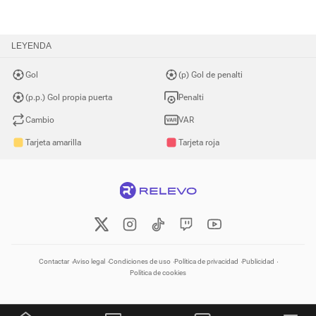
LEYENDA
Gol
(p) Gol de penalti
(p.p.) Gol propia puerta
Penalti
Cambio
VAR
Tarjeta amarilla
Tarjeta roja
Contactar
Aviso legal
Condiciones de uso
Política de privacidad
Publicidad
Política de cookies