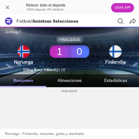
Relevo: todo el deporte
USAR APP
100% deporte. 0% clickbait
Fútbol
/
Amistoso Selecciones
Jornada 1
FINALIZADO
1
0
Noruega
Finlandia
Erling Braut Håland
(p) 16'
Resumen
Alineaciones
Estadísticas
Noruega - Finlandia: resumen, goles y resultado