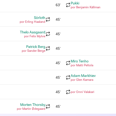
Pukki
63'
por Benjamin Källman
Sörloth
45'
por Erling Haaland
Thelo Aasgaard
45'
por Felix Myhre
Patrick Berg
45'
por Sander Berge
Miro Tenho
45'
por Matti Peltola
Adam Markhiev
45'
por Glen Kamara
45'
por Onni Valakari
Morten Thorsby
45'
por Martin Ødegaard