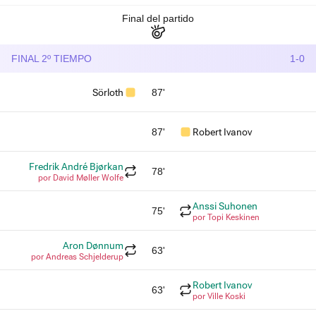
Final del partido
FINAL 2º TIEMPO
1-0
Sörloth
87'
87'
Robert Ivanov
Fredrik André Bjørkan
78'
por David Møller Wolfe
Anssi Suhonen
75'
por Topi Keskinen
Aron Dønnum
63'
por Andreas Schjelderup
Robert Ivanov
63'
por Ville Koski