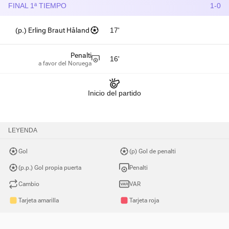
FINAL 1ª TIEMPO
1-0
(p.) Erling Braut Håland
17'
Penalti
16'
a favor del Noruega
Inicio del partido
LEYENDA
Gol
(p) Gol de penalti
(p.p.) Gol propia puerta
Penalti
Cambio
VAR
Tarjeta amarilla
Tarjeta roja