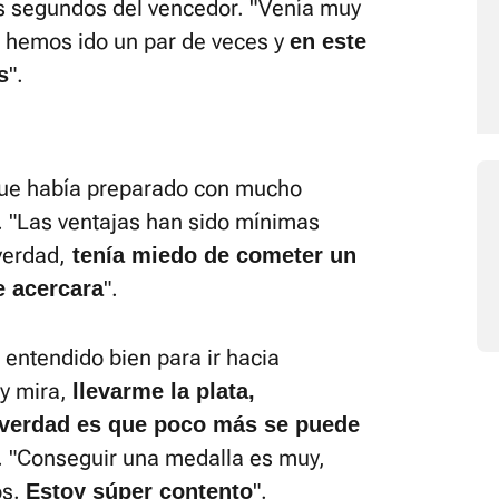
es segundos del vencedor. "Venía muy
s hemos ido un par de veces y
e
n este
".
s
 que había preparado con mucho
. "Las ventajas han sido mínimas
verdad,
tenía miedo de cometer un
".
e acercara
 entendido bien para ir hacia
 y mira,
llevarme la plata,
 verdad es que poco más se puede
o. "Conseguir una medalla es muy,
os.
".
Estoy súper contento