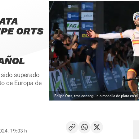
LATA
IPE ORTS
PAÑOL
a sido superado
to de Europa de
Felipe Orts, tras conseguir la medalla de plata en 
024, 19:03 h