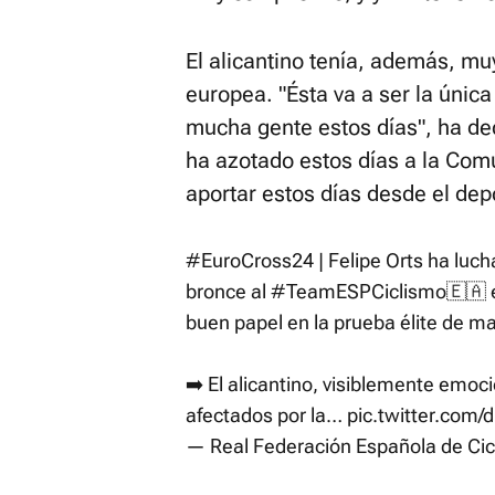
El alicantino tenía, además, muy
europea. "Ésta va a ser la únic
mucha gente estos días", ha de
ha azotado estos días a la Com
aportar estos días desde el dep
#EuroCross24
| Felipe Orts ha luch
bronce al
#TeamESPCiclismo
🇪🇦 
buen papel en la prueba élite de m
➡️ El alicantino, visiblemente emo
afectados por la…
pic.twitter.co
— Real Federación Española de Ci