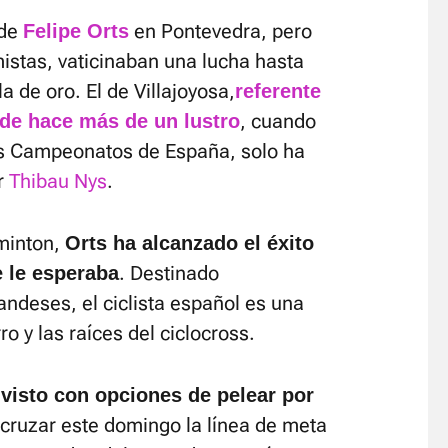
 de
en Pontevedra, pero
Felipe Orts
mistas, vaticinaban una lucha hasta
a de oro. El de Villajoyosa,
referente
, cuando
de hace más de un lustro
is Campeonatos de España, solo ha
r
Thibau Nys
.
minton,
Orts ha alcanzado el éxito
. Destinado
e le esperaba
andeses, el ciclista español es una
ro y las raíces del ciclocross.
visto con opciones de pelear por
 cruzar este domingo la línea de meta